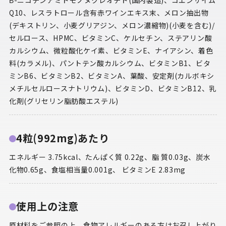
Β-ニコチンアミドモノヌクレオチド(国内製造)、コエンザイム
Q10、レスラトロール含有赤ワインエキス末、メロン抽出物
(デキストリン、小麦グリアジン、メロン濃縮物)(小麦を含む)/
セルロース、HPMC、ビタミンC、ケルセチン、ステアリン酸
カルシウム、微粒酸化ケイ素、ビタミンE、ナイアシン、着色
料(カラメル)、パントテン酸カルシウム、ビタミンB1、ビタ
ミンB6、ビタミンB2、ビタミンA、葉酸、安定剤(カルボキシ
メチルセルロースナトリウム)、ビタミンD、ビタミンB12、乳
化剤(グリセリン脂肪酸エステル)
4粒(992mg)あたり
エネルギー 3.75kcal、たんぱく質 0.22g、脂 質0.03g、炭水
化物0.65g、食塩相当量0.001g、 ビタミンE 2.83mg
使用上の注意
原材料をご参照の上、食物アレルギーのある方はお召し上がり