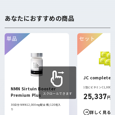
あなたにおすすめの商品
JC complete
1包にビタミンC1,000m
NMN Sirtuin Booster
スクロールできます
25,337
Premium Plus
円
（
30日分 NMN12,000mg配合 瓶/120粒入
り
詳しく見る